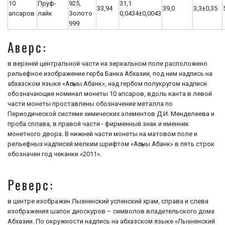
10
Пруф-
925,
31,1
33,94
39,0
3,3±0,35
апсаров
лайк
Золото
0,0434±0,0043
999
Аверс:
в верхней центральной части на зеркальном поле расположено
рельефное изображение герба Банка Абхазии, под ним надпись на
абхазском языке «Аҧсны Абанк», над гербом полукругом надписи
обозначающие номинал монеты 10 апсаров, вдоль канта в левой
части монеты проставлены обозначение металла по
Периодической системе химических элементов Д.И. Менделеева и
проба сплава, в правой части - фирменный знак и именник
монетного двора. В нижней части монеты на матовом поле и
рельефных надписей мелким шрифтом «Аҧсны Абанк» в пять строк
обозначен год чеканки «2011».
Реверс:
в центре изображен Лыхненский успенский храм, справа и слева
изображения шапок диоскуров – символов владетельского дома
Абхазии. По окружности надпись на абхазском языке «Лыхненский