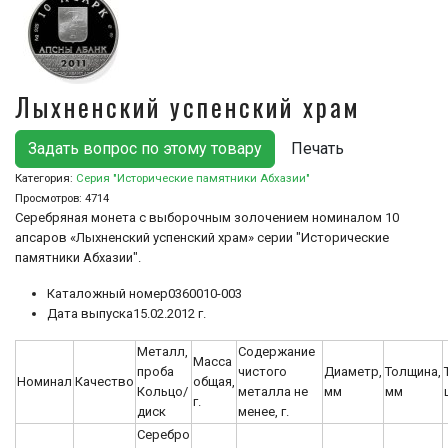
Лыхненский успенский храм
Задать вопрос по этому товару
Печать
Категория:
Серия "Исторические памятники Абхазии"
Просмотров:
4714
Серебряная монета с выборочным золочением номиналом 10
апсаров «Лыхненский успенский храм» серии "Исторические
памятники Абхазии".
Каталожный номер
0360010-003
Дата выпуска
15.02.2012 г.
Металл,
Содержание
Масса
проба
чистого
Диаметр,
Толщина,
Номинал
Качество
общая,
Кольцо/
металла не
мм
мм
г.
диск
менее, г.
Серебро