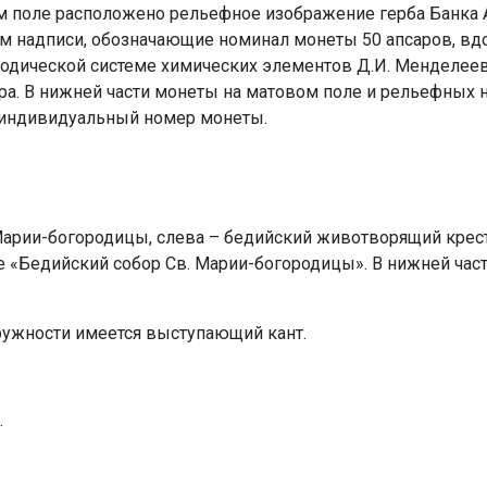
м поле расположено рельефное изображение герба Банка А
ом надписи, обозначающие номинал монеты 50 апсаров, вд
дической системе химических элементов Д.И. Менделеева 
а. В нижней части монеты на матовом поле и рельефных 
и индивидуальный номер монеты.
арии-богородицы, слева – бедийский животворящий крест, 
 «Бедийский собор Св. Марии-богородицы». В нижней част
кружности имеется выступающий кант.
.