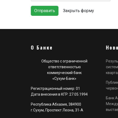
Отправить
Закрыть форму
О Банке
Нов
Общество с ограниченной
Резуль
ответственностью
систем
коммерческий банк
кварта
«Сухум-Банк»
Публик
черво
Регистрационный номер: 01
Дата внесения в КГР: 27.05.1994
Банк А
Между
Республика Абхазия, 384900
выстав
г.Сухум, Проспект Леона, 31-А