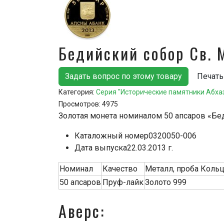
Бедийский собор Св.
Задать вопрос по этому товару
Печать
Категория:
Серия "Исторические памятники Абха
Просмотров:
4975
Золотая монета номиналом 50 апсаров «Бе
Каталожный номер
0320050-006
Дата выпуска
22.03.2013 г.
Номинал
Качество
Металл, проба Коль
50 апсаров
Пруф-лайк
Золото 999
Аверс: