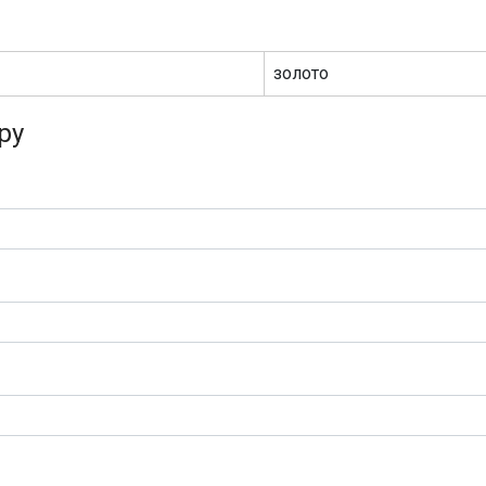
золото
ру