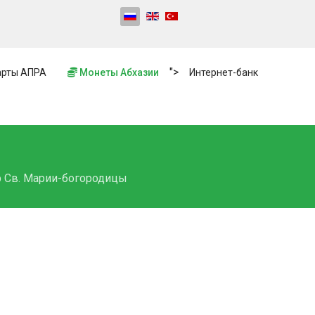
">
рты АПРА
Монеты Абхазии
Интернет-банк
р Св. Марии-богородицы