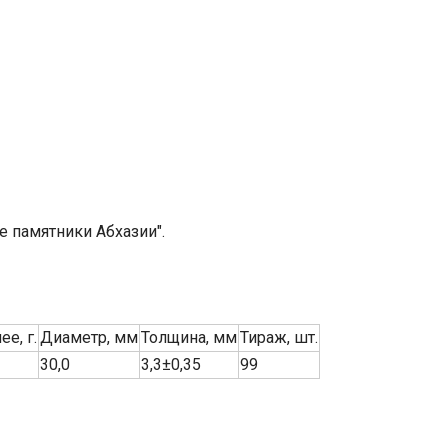
 памятники Абхазии".
е, г.
Диаметр, мм
Толщина, мм
Тираж, шт.
30,0
3,3±0,35
99