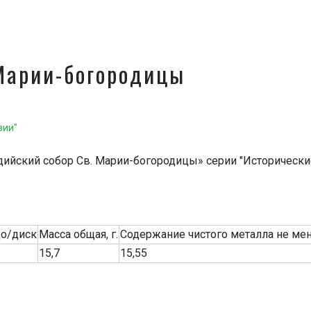
 Марии-богородицы
зии"
дийский собор Св. Марии-богородицы» серии "Исторические
цо/диск
Масса общая, г.
Содержание чистого металла не мене
15,7
15,55