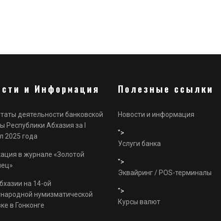
ости и Информация
Полезные ссылки
таты деятельности банковской
Новости и информация
ы Республики Абхазия за I
">
л 2025 года
Услуги банка
ация в журнале «Золотой
">
нец»
Эквайринг / POS-терминалы
бхазии на 14-ой
">
народной нумизматической
Курсы валют
ке в Гонконге