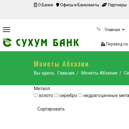
О Банке
Офисы и Банкоматы
Партнеры
">
Главная
Перевод по 
Монеты Абхазии
Вы здесь:
Главная
Монеты Абхазии
Се
Металл
золото
серебро
недрагоценные мет