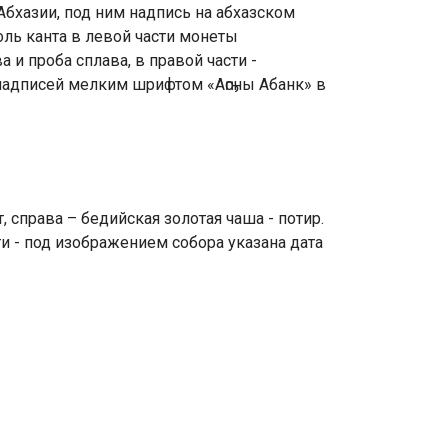
бхазии, под ним надпись на абхазском
оль канта в левой части монеты
и проба сплава, в правой части -
надписей мелким шрифтом «Аҧсны Абанк» в
справа – бедийская золотая чаша - потир.
и - под изображением собора указана дата