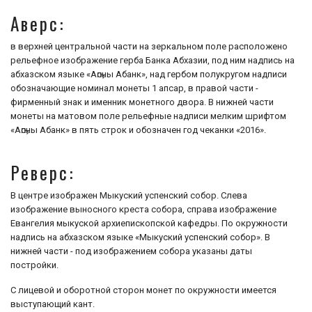
Аверс:
в верхней центральной части на зеркальном поле расположено
рельефное изображение герба Банка Абхазии, под ним надпись на
абхазском языке «Аҧсны Абанк», над гербом полукругом надписи
обозначающие номинал монеты 1 апсар, в правой части -
фирменный знак и именник монетного двора. В нижней части
монеты на матовом поле рельефные надписи мелким шрифтом
«Аҧсны Абанк» в пять строк и обозначен год чеканки «2016».
Реверс:
В центре изображен Мыкуский успенский собор. Слева
изображение выносного креста собора, справа изображение
Евангелия мыкуской архиепископской кафедры. По окружности
надпись на абхазском языке «Мыкуский успенский собор». В
нижней части - под изображением собора указаны даты
постройки.
С лицевой и оборотной сторон монет по окружности имеется
выступающий кант.