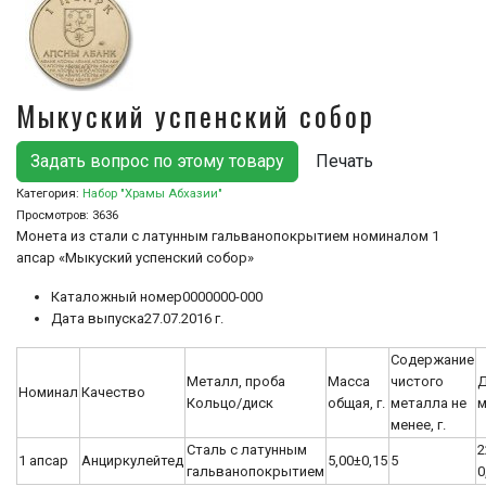
Мыкуский успенский собор
Задать вопрос по этому товару
Печать
Категория:
Набор "Храмы Абхазии"
Просмотров:
3636
Монета из стали с латунным гальванопокрытием номиналом 1
апсар «Мыкуский успенский собор»
Каталожный номер
0000000-000
Дата выпуска
27.07.2016 г.
Содержание
Металл, проба
Масса
чистого
Д
Номинал
Качество
Кольцо/диск
общая, г.
металла не
менее, г.
Сталь с латунным
2
1 апсар
Анциркулейтед
5,00±0,15
5
гальванопокрытием
0