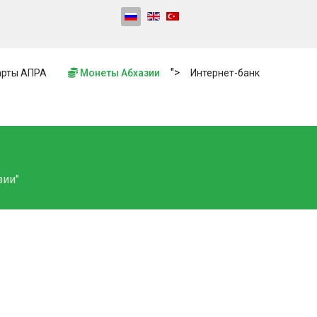
">
рты АПРА
Монеты Абхазии
Интернет-банк
зии"