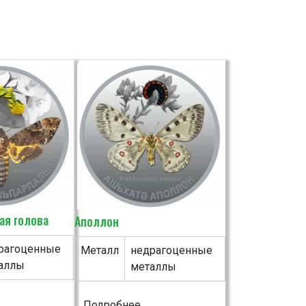
ая голова
Аполлон
рагоценные
Металл
недрагоценные
аллы
металлы
Подробнее...