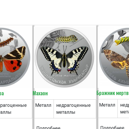
Бражник мертв
ра
Махаон
Металл
нед
драгоценные
Металл
недрагоценные
мет
таллы
металлы
Подробнее...
Подробнее...