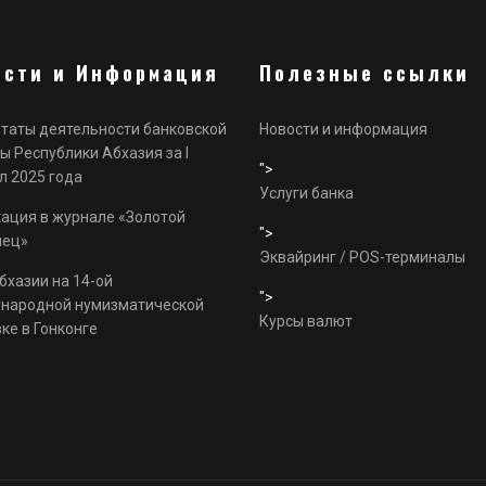
ости и Информация
Полезные ссылки
таты деятельности банковской
Новости и информация
ы Республики Абхазия за I
">
л 2025 года
Услуги банка
ация в журнале «Золотой
">
нец»
Эквайринг / POS-терминалы
бхазии на 14-ой
">
народной нумизматической
Курсы валют
ке в Гонконге