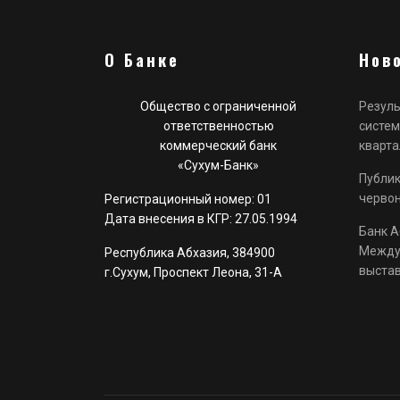
О Банке
Нов
Общество с ограниченной
Резуль
ответственностью
систем
коммерческий банк
кварта
«Сухум-Банк»
Публик
черво
Регистрационный номер: 01
Дата внесения в КГР: 27.05.1994
Банк А
Между
Республика Абхазия, 384900
выстав
г.Сухум, Проспект Леона, 31-А