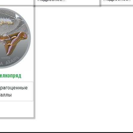
елкопряд
драгоценные
таллы