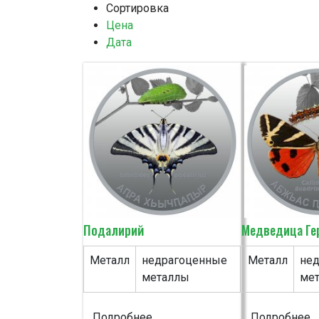
Сортировка
Цена
Дата
Подалирий
Медведица Ге
Металл
недрагоценные
Металл
не
металлы
ме
Подробнее...
Подробнее...